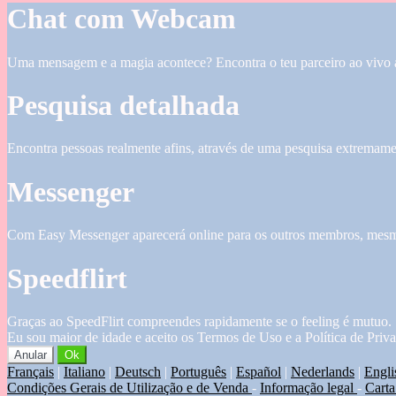
Chat com Webcam
Uma mensagem e a magia acontece? Encontra o teu parceiro ao vivo
Pesquisa detalhada
Encontra pessoas realmente afins, através de uma pesquisa extremame
Messenger
Com Easy Messenger aparecerá online para os outros membros, mesmo
Speedflirt
Graças ao SpeedFlirt compreendes rapidamente se o feeling é mutuo.
Eu sou maior de idade e aceito os Termos de Uso e a Política de Priv
Anular
Ok
Français
|
Italiano
|
Deutsch
|
Português
|
Español
|
Nederlands
|
Engli
Condições Gerais de Utilização e de Venda
-
Informação legal
-
Carta