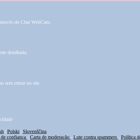
 através do Chat WebCam.
nte detalhada.
 sem entrar no site.
acidade
sh
|
Polski
|
Slovenščina
 de confiança
-
Carta de moderação
-
Lute contra spammers
-
Política 