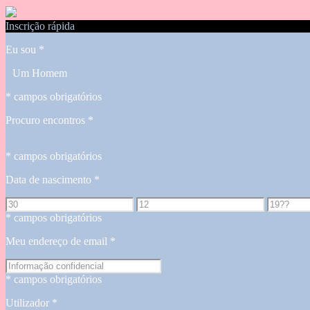
Inscrição rápida
Eu sou
*
Um Homem
* campos obrigatórios
Procuro encontros
*
* campos obrigatórios
Data de nascimento
*
* campos obrigatórios
Meu endereço de email
*
* campos obrigatórios
Utilizador
*