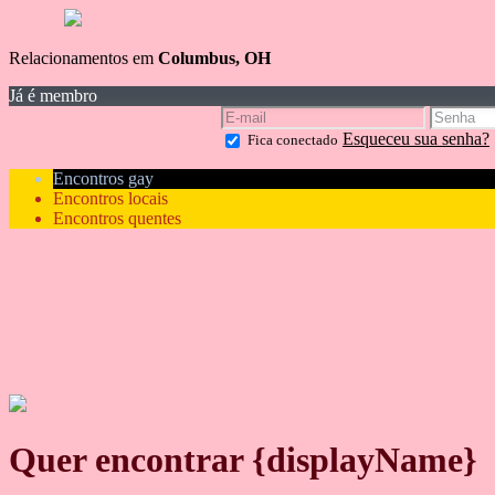
Relacionamentos em
Columbus, OH
Já é membro
Esqueceu sua senha?
Fica conectado
Encontros gay
Encontros locais
Encontros quentes
Quer encontrar {displayName}