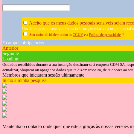
Aceito que
os meus dados pessoais sensíveis
sejam reco
Um dado pessoal sensível é uma informação relativa à origem racial ou 
Sou maior de idade e aceito as
CGUV
e a
Política de privacidade
.
*
* campos obrigatórios
Anterior
Seguinte
Loading...
Os dados recolhidos durante a tua inscrição destinam-se à empresa GDM SA, respon
actualizar, bloquear ou apagar os dados que te dizem respeito, de te opores ao 
Membros que iniciaram sessão ultimamente
Inicio a minha pesquisa
Mantenha o contacto onde quer que esteja graças às nossas versões m