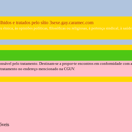
lhidos e tratados pelo sítio 3sexe.gay.caramec.com
étnica, às opiniões políticas, filosóficas ou religiosas, à pertença sindical, à saúd
sável pelo tratamento. Destinam-se a propor-te encontros em conformidade com a tua
seu tratamento no endereço mencionado na CGUV.
óveis