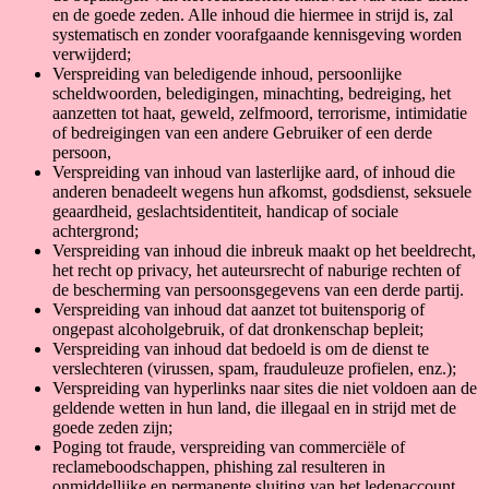
en de goede zeden. Alle inhoud die hiermee in strijd is, zal
systematisch en zonder voorafgaande kennisgeving worden
verwijderd;
Verspreiding van beledigende inhoud, persoonlijke
scheldwoorden, beledigingen, minachting, bedreiging, het
aanzetten tot haat, geweld, zelfmoord, terrorisme, intimidatie
of bedreigingen van een andere Gebruiker of een derde
persoon,
Verspreiding van inhoud van lasterlijke aard, of inhoud die
anderen benadeelt wegens hun afkomst, godsdienst, seksuele
geaardheid, geslachtsidentiteit, handicap of sociale
achtergrond;
Verspreiding van inhoud die inbreuk maakt op het beeldrecht,
het recht op privacy, het auteursrecht of naburige rechten of
de bescherming van persoonsgegevens van een derde partij.
Verspreiding van inhoud dat aanzet tot buitensporig of
ongepast alcoholgebruik, of dat dronkenschap bepleit;
Verspreiding van inhoud dat bedoeld is om de dienst te
verslechteren (virussen, spam, frauduleuze profielen, enz.);
Verspreiding van hyperlinks naar sites die niet voldoen aan de
geldende wetten in hun land, die illegaal en in strijd met de
goede zeden zijn;
Poging tot fraude, verspreiding van commerciële of
reclameboodschappen, phishing zal resulteren in
onmiddellijke en permanente sluiting van het ledenaccount.