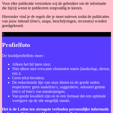
Voor elke publicatie verzoeken wij de gebruiker om de informatie
die hij/zij wenst te publiceren zorgvuldig te kiezen.
Hieronder vind je de regels die je moet naleven zodat de publicaties
van jouw inhoud (foto's, snaps, beschrijvingen, recensies) worden
goedgekeurd.
1.
Profielfoto
De hoofdprofielfoto moet :
Alleen het lid laten zien;
Niet alleen niet-verwante elementen tonen (landschap, dieren,
enz.);
Geen tekst bevatten;
De redactionele lijn van onze dienst en de goede zeden
respecteren: geen naaktfoto's, suggestieve, seksueel getinte
foto's of foto's van minderjarigen;
Van goede kwaliteit zijn en in een formaat dat een optimale
weergave op de site mogelijk maakt.
Het is de Leden ten strengste verboden persoonlijke informatie