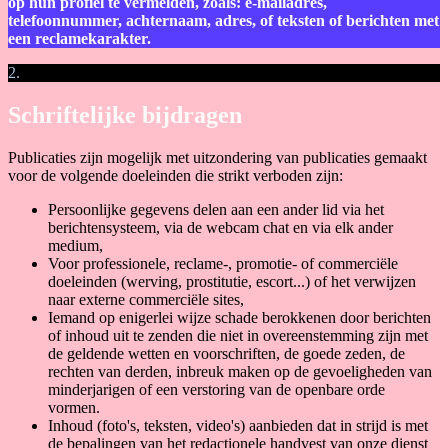
op hun profiel te vermelden, zoals: e-mailadres,
telefoonnummer, achternaam, adres, of teksten of berichten met
een reclamekarakter.
2.
Schriftelijke bijdragen
Publicaties zijn mogelijk met uitzondering van publicaties gemaakt
voor de volgende doeleinden die strikt verboden zijn:
Persoonlijke gegevens delen aan een ander lid via het
berichtensysteem, via de webcam chat en via elk ander
medium,
Voor professionele, reclame-, promotie- of commerciële
doeleinden (werving, prostitutie, escort...) of het verwijzen
naar externe commerciële sites,
Iemand op enigerlei wijze schade berokkenen door berichten
of inhoud uit te zenden die niet in overeenstemming zijn met
de geldende wetten en voorschriften, de goede zeden, de
rechten van derden, inbreuk maken op de gevoeligheden van
minderjarigen of een verstoring van de openbare orde
vormen.
Inhoud (foto's, teksten, video's) aanbieden dat in strijd is met
de bepalingen van het redactionele handvest van onze dienst